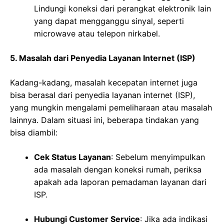
Lindungi koneksi dari perangkat elektronik lain
yang dapat mengganggu sinyal, seperti
microwave atau telepon nirkabel.
5. Masalah dari Penyedia Layanan Internet (ISP)
Kadang-kadang, masalah kecepatan internet juga
bisa berasal dari penyedia layanan internet (ISP),
yang mungkin mengalami pemeliharaan atau masalah
lainnya. Dalam situasi ini, beberapa tindakan yang
bisa diambil:
Cek Status Layanan
: Sebelum menyimpulkan
ada masalah dengan koneksi rumah, periksa
apakah ada laporan pemadaman layanan dari
ISP.
Hubungi Customer Service
: Jika ada indikasi