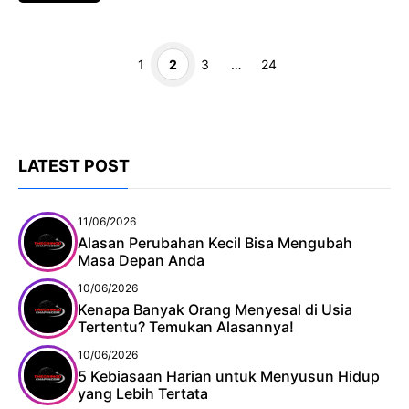
Page
Page
Page
Page
1
2
3
…
24
LATEST POST
11/06/2026
Alasan Perubahan Kecil Bisa Mengubah
Masa Depan Anda
10/06/2026
Kenapa Banyak Orang Menyesal di Usia
Tertentu? Temukan Alasannya!
10/06/2026
5 Kebiasaan Harian untuk Menyusun Hidup
yang Lebih Tertata