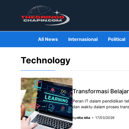
Skip
to
content
All News
Internasional
Political
Technology
Transformasi Belaja
Peran IT dalam pendidikan tе
dan wаktu dаlаm рrоѕеѕ transf
by
nita nita
17/03/2026