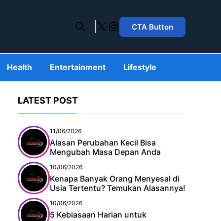
X
Instagram
CTA Button
Health
Entertainment
Lifestyle
LATEST POST
11/06/2026
Alasan Perubahan Kecil Bisa
Mengubah Masa Depan Anda
10/06/2026
Kenapa Banyak Orang Menyesal di
Usia Tertentu? Temukan Alasannya!
10/06/2026
5 Kebiasaan Harian untuk