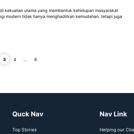
jadi kekuatan utama yang membentuk kehidupan masyarakat
ogi modern tidak hanya menghadirkan kemudahan, tetapi juga
Page
Page
Page
3
4
…
6
Quck Nav
Nav Link
Top Stories
Helping our Clie