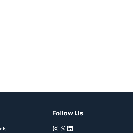
Follow Us
Instagram
X
LinkedIn
nts