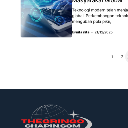
Masyarakat Global
Teknologi modern telah men
global. Perkembangan teknol
mengubah pola pikir,
by
nita nita
21/12/2025
Page
Page
1
2