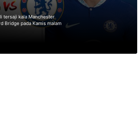
 tersaji kala Manchester
rd Bridge pada Kamis malam