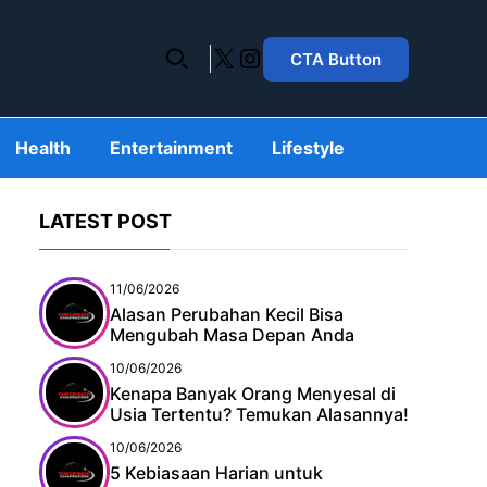
X
Instagram
CTA Button
Health
Entertainment
Lifestyle
LATEST POST
11/06/2026
Alasan Perubahan Kecil Bisa
Mengubah Masa Depan Anda
10/06/2026
Kenapa Banyak Orang Menyesal di
Usia Tertentu? Temukan Alasannya!
10/06/2026
5 Kebiasaan Harian untuk