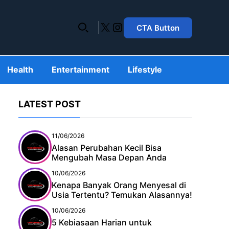
X
Instagram
CTA Button
Health
Entertainment
Lifestyle
LATEST POST
11/06/2026
Alasan Perubahan Kecil Bisa
Mengubah Masa Depan Anda
10/06/2026
Kenapa Banyak Orang Menyesal di
Usia Tertentu? Temukan Alasannya!
10/06/2026
5 Kebiasaan Harian untuk