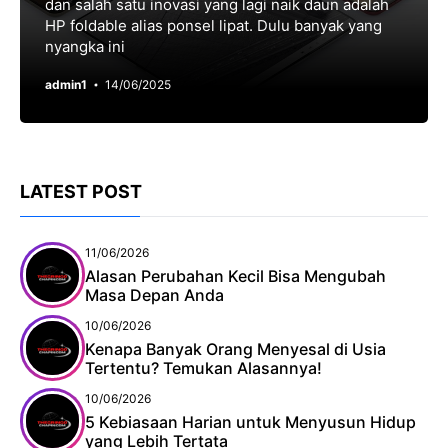
dan salah satu inovasi yang lagi naik daun adalah
HP foldable alias ponsel lipat. Dulu banyak yang
nyangka ini
admin1
14/06/2025
LATEST POST
11/06/2026
Alasan Perubahan Kecil Bisa Mengubah
Masa Depan Anda
10/06/2026
Kenapa Banyak Orang Menyesal di Usia
Tertentu? Temukan Alasannya!
10/06/2026
5 Kebiasaan Harian untuk Menyusun Hidup
yang Lebih Tertata