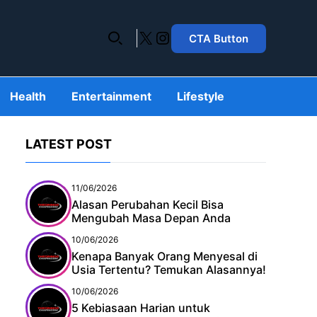
X
Instagram
CTA Button
Health
Entertainment
Lifestyle
LATEST POST
11/06/2026
Alasan Perubahan Kecil Bisa
Mengubah Masa Depan Anda
10/06/2026
Kenapa Banyak Orang Menyesal di
Usia Tertentu? Temukan Alasannya!
10/06/2026
5 Kebiasaan Harian untuk