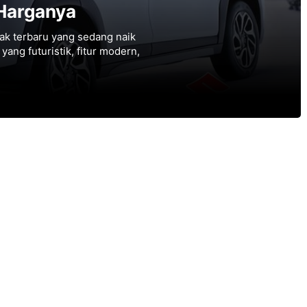
& Harganya
ak terbaru yang sedang naik
ang futuristik, fitur modern,