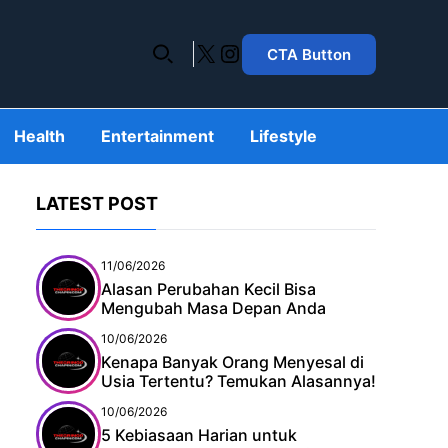
X
Instagram
CTA Button
Health
Entertainment
Lifestyle
LATEST POST
11/06/2026
Alasan Perubahan Kecil Bisa
Mengubah Masa Depan Anda
10/06/2026
Kenapa Banyak Orang Menyesal di
Usia Tertentu? Temukan Alasannya!
10/06/2026
5 Kebiasaan Harian untuk