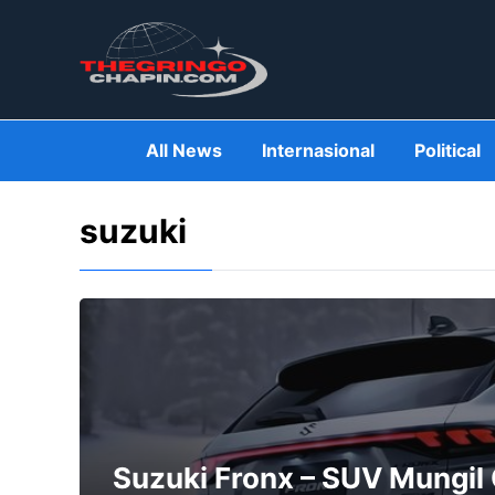
Skip
to
content
All News
Internasional
Political
suzuki
Suzuki Fronx – SUV Mungil