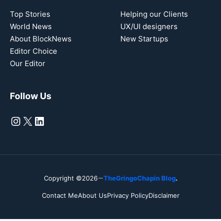
Top Stories
Helping our Clients
World News
UX/UI designers
About BlockNews
New Startups
Editor Choice
Our Editor
Follow Us
Instagram
X
LinkedIn
Copyright ©2026
TheGringoChapin Blog
.
Contact Me
About Us
Privacy Policy
Disclaimer