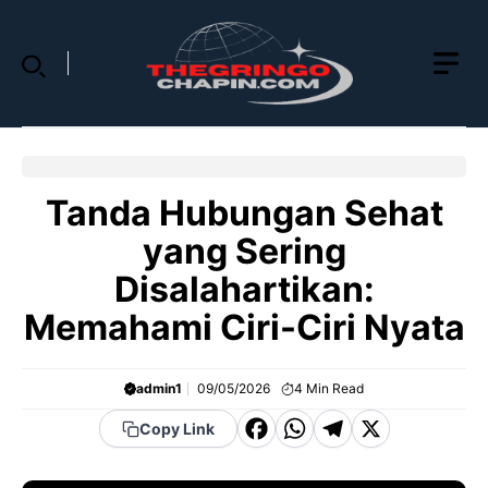
Skip
to
content
Tanda Hubungan Sehat
yang Sering
Disalahartikan:
Memahami Ciri-Ciri Nyata
admin1
09/05/2026
4
Min Read
F
W
T
X
Copy Link
a
h
el