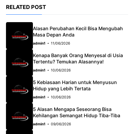
c
a
e
RELATED POST
e
t
g
b
s
r
o
A
a
Alasan Perubahan Kecil Bisa Mengubah
Masa Depan Anda
o
p
m
admin1
11/06/2026
k
p
Kenapa Banyak Orang Menyesal di Usia
Tertentu? Temukan Alasannya!
admin1
10/06/2026
5 Kebiasaan Harian untuk Menyusun
Hidup yang Lebih Tertata
admin1
10/06/2026
5 Alasan Mengapa Seseorang Bisa
Kehilangan Semangat Hidup Tiba-Tiba
admin1
09/06/2026