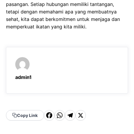
pasangan. Setiap hubungan memiliki tantangan,
tetapi dengan memahami apa yang membuatnya
sehat, kita dapat berkomitmen untuk menjaga dan
memperkuat ikatan yang kita miliki.
admin1
F
W
T
X
Copy Link
a
h
el