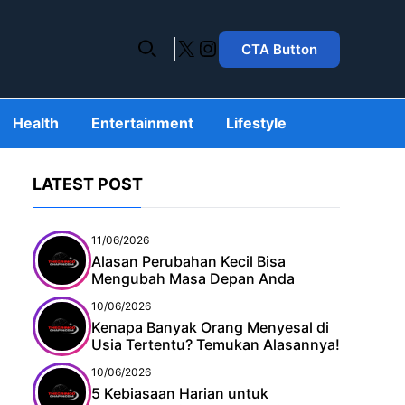
X
Instagram
CTA Button
Health
Entertainment
Lifestyle
LATEST POST
11/06/2026
Alasan Perubahan Kecil Bisa
Mengubah Masa Depan Anda
10/06/2026
Kenapa Banyak Orang Menyesal di
Usia Tertentu? Temukan Alasannya!
10/06/2026
5 Kebiasaan Harian untuk