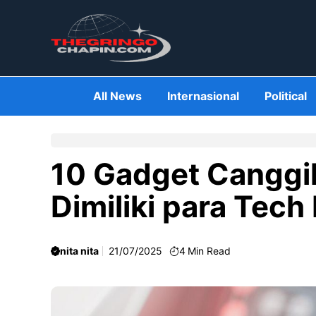
Skip
to
content
All News
Internasional
Political
10 Gadget Canggi
Dimiliki para Tech
nita nita
21/07/2025
4
Min Read