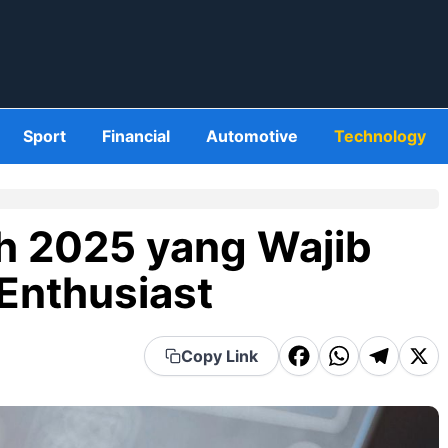
Sport
Financial
Automotive
Technology
h 2025 yang Wajib
 Enthusiast
F
W
T
X
Copy Link
a
h
el
c
a
e