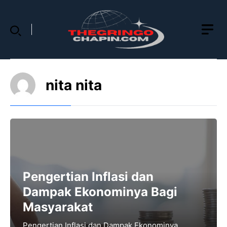
Skip
to
content
nita nita
Pengertian Inflasi dan
Dampak Ekonominya Bagi
Masyarakat
Pengertian Inflasi dan Dampak Ekonominya