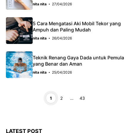
nita nita
27/04/2026
5 Cara Mengatasi Aki Mobil Tekor yang
Ampuh dan Paling Mudah
nita nita
26/04/2026
Teknik Renang Gaya Dada untuk Pemula
yang Benar dan Aman
nita nita
25/04/2026
Page
Page
Page
1
2
…
43
LATEST POST