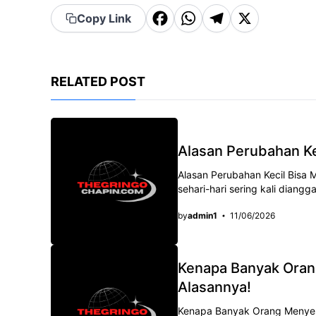
F
W
T
X
Copy Link
a
h
el
c
a
e
e
t
g
RELATED POST
b
s
r
o
A
a
o
p
m
Alasan Perubahan K
k
p
Alasan Perubahan Kecil Bisa
sehari-hari sering kali diangg
by
admin1
11/06/2026
Kenapa Banyak Oran
Alasannya!
Kenapa Banyak Orang Menyesa