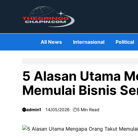
Skip
to
content
All News
Internasional
Political
5 Alasan Utama M
Memulai Bisnis Se
admin1
14/05/2026
5
Min Read