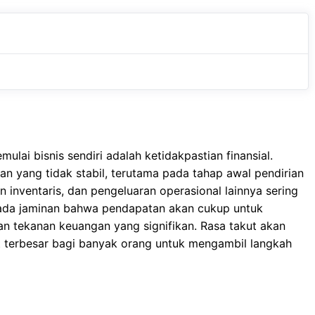
e
t
g
b
s
r
o
A
a
o
p
m
k
p
lai bisnis sendiri adalah ketidakpastian finansial.
 yang tidak stabil, terutama pada tahap awal pendirian
n inventaris, dan pengeluaran operasional lainnya sering
ak ada jaminan bahwa pendapatan akan cukup untuk
n tekanan keuangan yang signifikan. Rasa takut akan
t terbesar bagi banyak orang untuk mengambil langkah