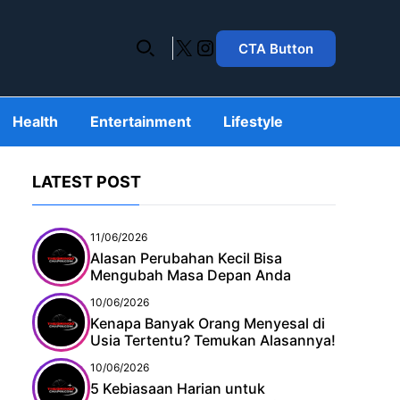
X
Instagram
CTA Button
Health
Entertainment
Lifestyle
LATEST POST
11/06/2026
Alasan Perubahan Kecil Bisa
Mengubah Masa Depan Anda
10/06/2026
Kenapa Banyak Orang Menyesal di
Usia Tertentu? Temukan Alasannya!
10/06/2026
5 Kebiasaan Harian untuk