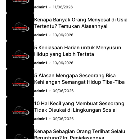
o
p
m
admin1
11/06/2026
k
p
Kenapa Banyak Orang Menyesal di Usia
Tertentu? Temukan Alasannya!
admin1
10/06/2026
5 Kebiasaan Harian untuk Menyusun
Hidup yang Lebih Tertata
admin1
10/06/2026
5 Alasan Mengapa Seseorang Bisa
Kehilangan Semangat Hidup Tiba-Tiba
admin1
09/06/2026
10 Hal Kecil yang Membuat Seseorang
Tidak Disukai di Lingkungan Sosial
admin1
09/06/2026
Kenapa Sebagian Orang Terlihat Selalu
Beruntung? Ini Penjelasannya