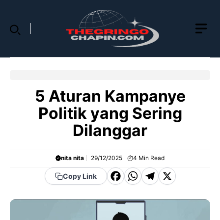
Skip
to
content
5 Aturan Kampanye
Politik yang Sering
Dilanggar
nita nita
29/12/2025
4
Min Read
F
W
T
X
Copy Link
a
h
el
c
a
e