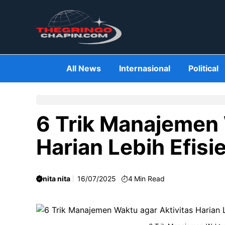
Skip
to
content
All News
Internasional
Political
6 Trik Manajemen 
Harian Lebih Efisi
nita nita
16/07/2025
4
Min Read