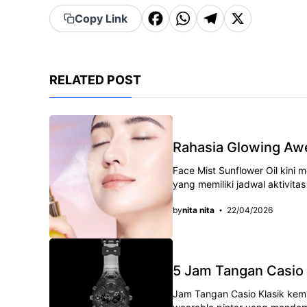
F
W
T
X
Copy Link
a
h
el
c
a
e
e
t
g
RELATED POST
b
s
r
o
A
a
o
p
m
Rahasia Glowing Awe
k
p
Face Mist Sunflower Oil kini
уаng mеmіlіkі jаdwаl aktivita
by
nita nita
22/04/2026
5 Jam Tangan Casio 
Jam Tangan Casio Klasik kem