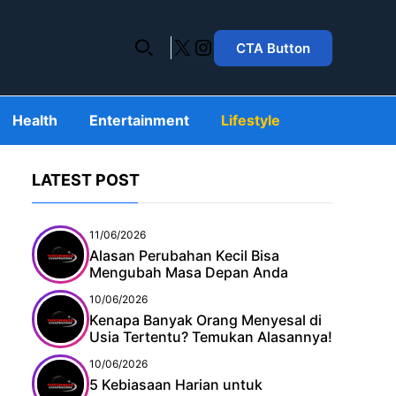
X
Instagram
CTA Button
Health
Entertainment
Lifestyle
LATEST POST
11/06/2026
Alasan Perubahan Kecil Bisa
Mengubah Masa Depan Anda
10/06/2026
Kenapa Banyak Orang Menyesal di
Usia Tertentu? Temukan Alasannya!
10/06/2026
5 Kebiasaan Harian untuk