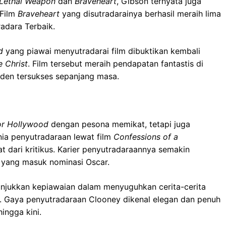
Lethal Weapon
dan
Braveheart
, Gibson ternyata juga
 Film
Braveheart
yang disutradarainya berhasil meraih lima
adara Terbaik.
d
yang piawai menyutradarai film dibuktikan kembali
e Christ
. Film tersebut meraih pendapatan fantastis di
enden tersukses sepanjang masa.
or Hollywood
dengan pesona memikat, tetapi juga
unia penyutradaraan lewat film
Confessions of a
 dari kritikus. Karier penyutradaraannya semakin
yang masuk nominasi Oscar.
njukkan kepiawaian dalam menyuguhkan cerita-cerita
. Gaya penyutradaraan Clooney dikenal elegan dan penuh
ingga kini.