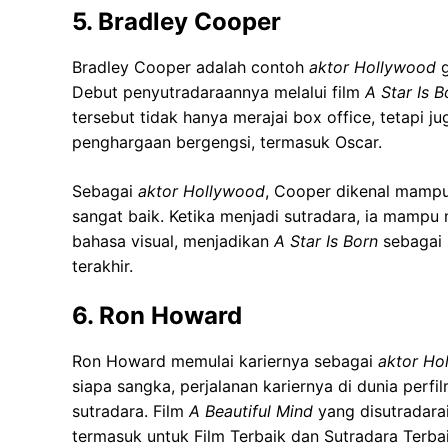
5. Bradley Cooper
Bradley Cooper adalah contoh
aktor Hollywood
g
Debut penyutradaraannya melalui film
A Star Is B
tersebut tidak hanya merajai box office, tetapi
penghargaan bergengsi, termasuk Oscar.
Sebagai
aktor Hollywood
, Cooper dikenal mamp
sangat baik. Ketika menjadi sutradara, ia mamp
bahasa visual, menjadikan
A Star Is Born
sebagai 
terakhir.
6. Ron Howard
Ron Howard memulai kariernya sebagai
aktor Ho
siapa sangka, perjalanan kariernya di dunia perfi
sutradara. Film
A Beautiful Mind
yang disutradara
termasuk untuk Film Terbaik dan Sutradara Terbai