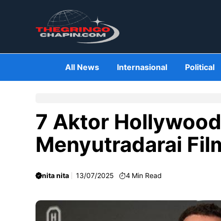
Skip
to
content
All News
Internasional
Political
7 Aktor Hollywoo
Menyutradarai Fil
nita nita
13/07/2025
4
Min Read