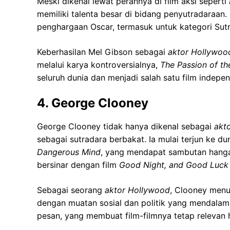
Meski dikenal lewat perannya di film aksi seperti
memiliki talenta besar di bidang penyutradaraan.
penghargaan Oscar, termasuk untuk kategori Sutr
Keberhasilan Mel Gibson sebagai
aktor Hollywoo
melalui karya kontroversialnya,
The Passion of th
seluruh dunia dan menjadi salah satu film indep
4. George Clooney
George Clooney tidak hanya dikenal sebagai
akt
sebagai sutradara berbakat. Ia mulai terjun ke d
Dangerous Mind
, yang mendapat sambutan hangat
bersinar dengan film
Good Night, and Good Luck
Sebagai seorang
aktor Hollywood
, Clooney menu
dengan muatan sosial dan politik yang mendalam
pesan, yang membuat film-filmnya tetap relevan h