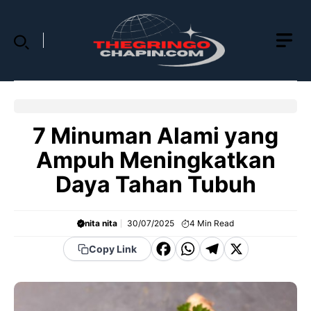
Skip
to
content
7 Minuman Alami yang
Ampuh Meningkatkan
Daya Tahan Tubuh
nita nita
30/07/2025
4
Min Read
F
W
T
X
Copy Link
a
h
el
c
a
e