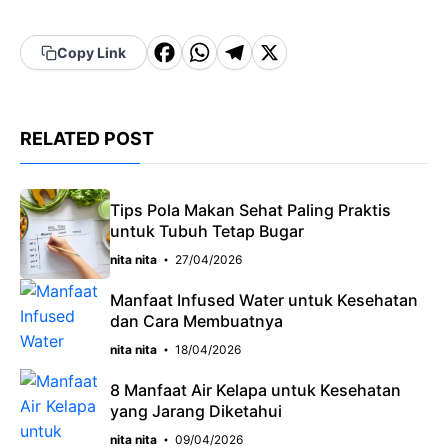
F
W
T
X
Copy Link
a
h
el
c
a
e
RELATED POST
e
t
g
b
s
r
o
A
a
Tips Pola Makan Sehat Paling Praktis
untuk Tubuh Tetap Bugar
o
p
m
nita nita
27/04/2026
k
p
Manfaat Infused Water untuk Kesehatan
dan Cara Membuatnya
nita nita
18/04/2026
8 Manfaat Air Kelapa untuk Kesehatan
yang Jarang Diketahui
nita nita
09/04/2026