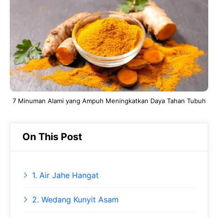
e
t
g
b
s
r
o
A
a
o
p
m
k
p
7 Minuman Alami yang Ampuh Meningkatkan Daya Tahan Tubuh
On This Post
1. Air Jahe Hangat
2. Wedang Kunyit Asam