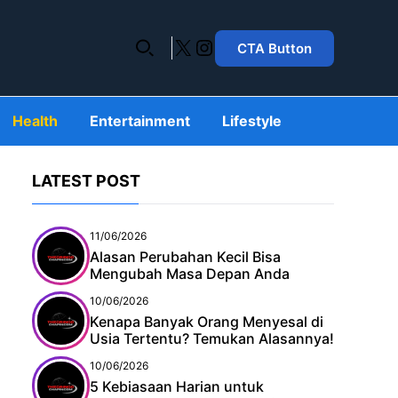
X
Instagram
CTA Button
Health
Entertainment
Lifestyle
LATEST POST
11/06/2026
Alasan Perubahan Kecil Bisa
Mengubah Masa Depan Anda
10/06/2026
Kenapa Banyak Orang Menyesal di
Usia Tertentu? Temukan Alasannya!
10/06/2026
5 Kebiasaan Harian untuk