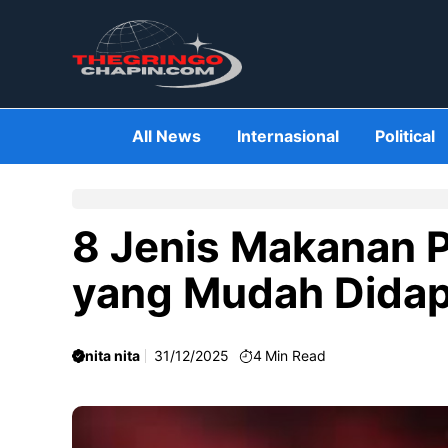
Skip
to
content
All News
Internasional
Political
8 Jenis Makanan P
yang Mudah Didap
nita nita
31/12/2025
4
Min Read