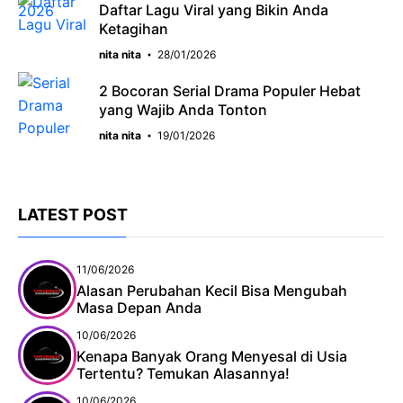
Daftar Lagu Viral yang Bikin Anda
Ketagihan
nita nita
28/01/2026
2 Bocoran Serial Drama Populer Hebat
yang Wajib Anda Tonton
nita nita
19/01/2026
LATEST POST
11/06/2026
Alasan Perubahan Kecil Bisa Mengubah
Masa Depan Anda
10/06/2026
Kenapa Banyak Orang Menyesal di Usia
Tertentu? Temukan Alasannya!
10/06/2026