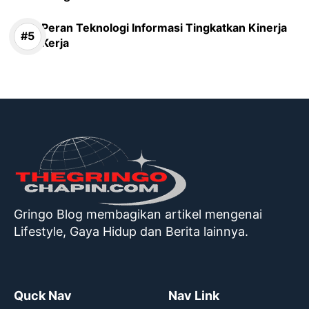
Peran Teknologi Informasi Tingkatkan Kinerja
Kerja
Gringo Blog membagikan artikel mengenai
Lifestyle, Gaya Hidup dan Berita lainnya.
Quck Nav
Nav Link