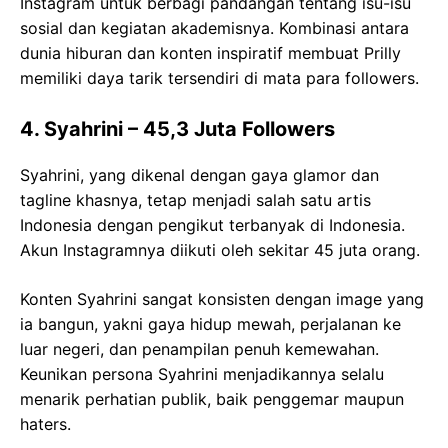
Instagram untuk berbagi pandangan tentang isu-isu
sosial dan kegiatan akademisnya. Kombinasi antara
dunia hiburan dan konten inspiratif membuat Prilly
memiliki daya tarik tersendiri di mata para followers.
4. Syahrini – 45,3 Juta Followers
Syahrini, yang dikenal dengan gaya glamor dan
tagline khasnya, tetap menjadi salah satu artis
Indonesia dengan pengikut terbanyak di Indonesia.
Akun Instagramnya diikuti oleh sekitar 45 juta orang.
Konten Syahrini sangat konsisten dengan image yang
ia bangun, yakni gaya hidup mewah, perjalanan ke
luar negeri, dan penampilan penuh kemewahan.
Keunikan persona Syahrini menjadikannya selalu
menarik perhatian publik, baik penggemar maupun
haters.