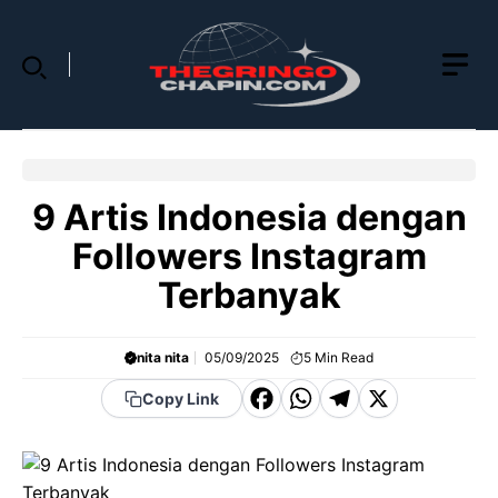
Skip
to
content
9 Artis Indonesia dengan
Followers Instagram
Terbanyak
nita nita
05/09/2025
5
Min Read
F
W
T
X
Copy Link
a
h
el
c
a
e