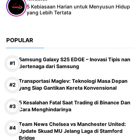
5 Kebiasaan Harian untuk Menyusun Hidup
yang Lebih Tertata
POPULAR
Samsung Galaxy S25 EDGE – Inovasi Tipis nan
Bertenaga dari Samsung
Transportasi Maglev: Teknologi Masa Depan
yang Siap Gantikan Kereta Konvensional
5 Kesalahan Fatal Saat Trading di Binance Dan
Cara Menghindarinya
Team News Chelsea vs Manchester United:
Update Skuad MU Jelang Laga di Stamford
Bridge