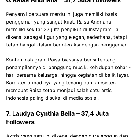
6. Raisa Andriana – 37,7 Juta Followers
Penyanyi bersuara merdu ini juga memiliki basis
penggemar yang sangat kuat. Raisa Andriana
memiliki sekitar 37 juta pengikut di Instagram. Ia
dikenal sebagai figur yang elegan, sederhana, tetapi
tetap hangat dalam berinteraksi dengan penggemar.
Konten Instagram Raisa biasanya berisi tentang
penampilannya di panggung musik, kehidupan sehari-
hari bersama keluarga, hingga kegiatan di balik layar.
Karakter pribadinya yang tenang dan konsisten
membuat Raisa tetap menjadi salah satu artis
Indonesia paling disukai di media sosial.
7. Laudya Cynthia Bella – 37,4 Juta
Followers
Aktris yang satu ini dikenal dengan citra anggun dan