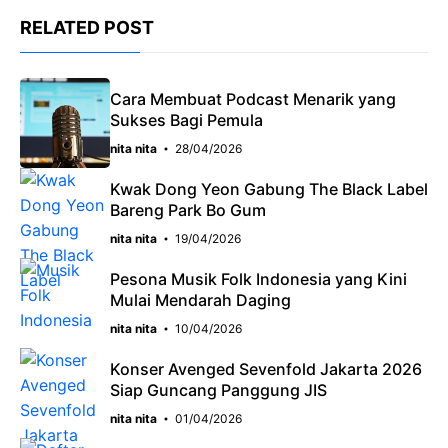
c
a
e
RELATED POST
e
t
g
b
s
r
o
A
a
Cara Membuat Podcast Menarik yang
Sukses Bagi Pemula
o
p
m
nita nita
28/04/2026
k
p
Kwak Dong Yeon Gabung The Black Label
Bareng Park Bo Gum
nita nita
19/04/2026
Pesona Musik Folk Indonesia yang Kini
Mulai Mendarah Daging
nita nita
10/04/2026
Konser Avenged Sevenfold Jakarta 2026
Siap Guncang Panggung JIS
nita nita
01/04/2026