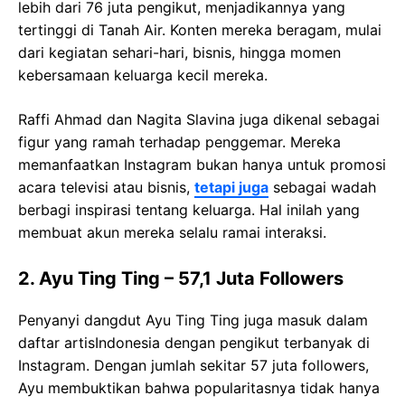
lebih dari 76 juta pengikut, menjadikannya yang
tertinggi di Tanah Air. Konten mereka beragam, mulai
dari kegiatan sehari-hari, bisnis, hingga momen
kebersamaan keluarga kecil mereka.
Raffi Ahmad dan Nagita Slavina juga dikenal sebagai
figur yang ramah terhadap penggemar. Mereka
memanfaatkan Instagram bukan hanya untuk promosi
acara televisi atau bisnis,
tetapi juga
sebagai wadah
berbagi inspirasi tentang keluarga. Hal inilah yang
membuat akun mereka selalu ramai interaksi.
2. Ayu Ting Ting – 57,1 Juta Followers
Penyanyi dangdut Ayu Ting Ting juga masuk dalam
daftar artisIndonesia dengan pengikut terbanyak di
Instagram. Dengan jumlah sekitar 57 juta followers,
Ayu membuktikan bahwa popularitasnya tidak hanya