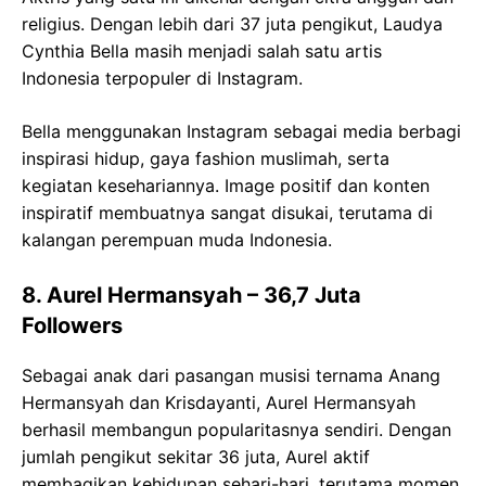
religius. Dengan lebih dari 37 juta pengikut, Laudya
Cynthia Bella masih menjadi salah satu artis
Indonesia terpopuler di Instagram.
Bella menggunakan Instagram sebagai media berbagi
inspirasi hidup, gaya fashion muslimah, serta
kegiatan kesehariannya. Image positif dan konten
inspiratif membuatnya sangat disukai, terutama di
kalangan perempuan muda Indonesia.
8. Aurel Hermansyah – 36,7 Juta
Followers
Sebagai anak dari pasangan musisi ternama Anang
Hermansyah dan Krisdayanti, Aurel Hermansyah
berhasil membangun popularitasnya sendiri. Dengan
jumlah pengikut sekitar 36 juta, Aurel aktif
membagikan kehidupan sehari-hari, terutama momen