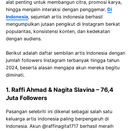
alat penting untuk membangun citra, promosi karya,
hingga menjalin interaksi dengan penggemar.
Di
Indonesia
, sejumlah artis indonesia berhasil
mengumpulkan jutaan pengikut di Instagram berkat
popularitas, konsistensi konten, dan kedekatan
dengan audiens.
Berikut adalah daftar sembilan artis Indonesia dengan
jumlah followers Instagram terbanyak hingga tahun
2024, beserta alasan mengapa akun mereka begitu
diminati.
1. Raffi Ahmad & Nagita Slavina – 76,4
Juta Followers
Pasangan selebriti ini dikenal sebagai salah satu
keluarga artis indonesia paling berpengaruh di
Indonesia. Akun @raffinagita1717 berhasil meraih