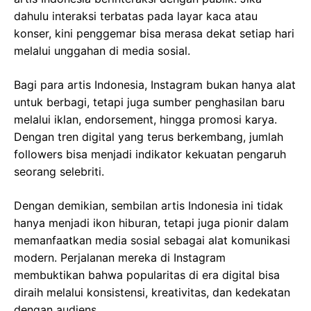
dahulu interaksi terbatas pada layar kaca atau
konser, kini penggemar bisa merasa dekat setiap hari
melalui unggahan di media sosial.
Bagi para artis Indonesia, Instagram bukan hanya alat
untuk berbagi, tetapi juga sumber penghasilan baru
melalui iklan, endorsement, hingga promosi karya.
Dengan tren digital yang terus berkembang, jumlah
followers bisa menjadi indikator kekuatan pengaruh
seorang selebriti.
Dengan demikian, sembilan artis Indonesia ini tidak
hanya menjadi ikon hiburan, tetapi juga pionir dalam
memanfaatkan media sosial sebagai alat komunikasi
modern. Perjalanan mereka di Instagram
membuktikan bahwa popularitas di era digital bisa
diraih melalui konsistensi, kreativitas, dan kedekatan
dengan audiens.