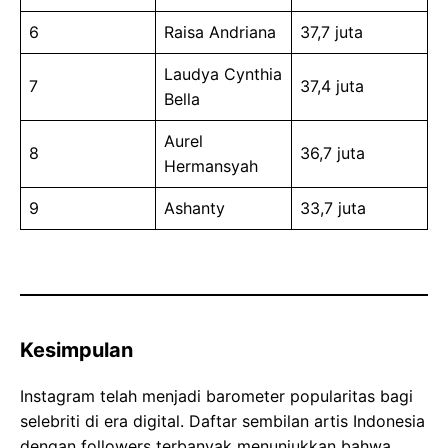
6
Raisa Andriana
37,7 juta
Laudya Cynthia
7
37,4 juta
Bella
Aurel
8
36,7 juta
Hermansyah
9
Ashanty
33,7 juta
Kesimpulan
Instagram telah menjadi barometer popularitas bagi
selebriti di era digital. Daftar sembilan artis Indonesia
dengan followers terbanyak menunjukkan bahwa