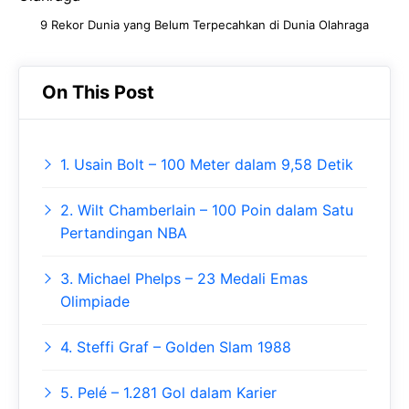
e
t
g
9 Rekor Dunia yang Belum Terpecahkan di Dunia Olahraga
b
s
r
o
A
a
o
p
m
On This Post
k
p
1. Usain Bolt – 100 Meter dalam 9,58 Detik
2. Wilt Chamberlain – 100 Poin dalam Satu
Pertandingan NBA
3. Michael Phelps – 23 Medali Emas
Olimpiade
4. Steffi Graf – Golden Slam 1988
5. Pelé – 1.281 Gol dalam Karier