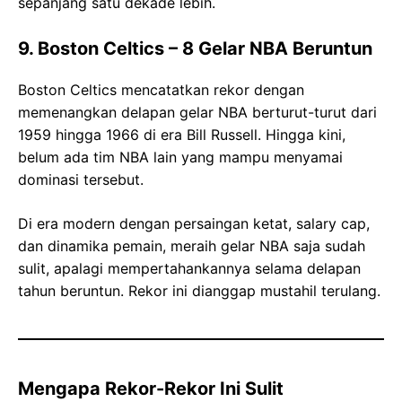
sepanjang satu dekade lebih.
9. Boston Celtics – 8 Gelar NBA Beruntun
Boston Celtics mencatatkan rekor dengan
memenangkan delapan gelar NBA berturut-turut dari
1959 hingga 1966 di era Bill Russell. Hingga kini,
belum ada tim NBA lain yang mampu menyamai
dominasi tersebut.
Di era modern dengan persaingan ketat, salary cap,
dan dinamika pemain, meraih gelar NBA saja sudah
sulit, apalagi mempertahankannya selama delapan
tahun beruntun. Rekor ini dianggap mustahil terulang.
Mengapa Rekor-Rekor Ini Sulit