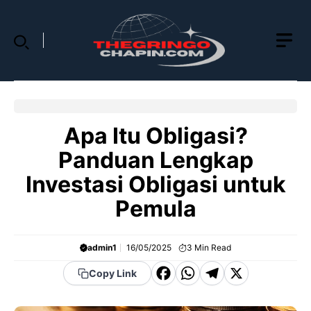
Skip
to
content
Apa Itu Obligasi?
Panduan Lengkap
Investasi Obligasi untuk
Pemula
admin1
16/05/2025
3
Min Read
F
W
T
X
Copy Link
a
h
el