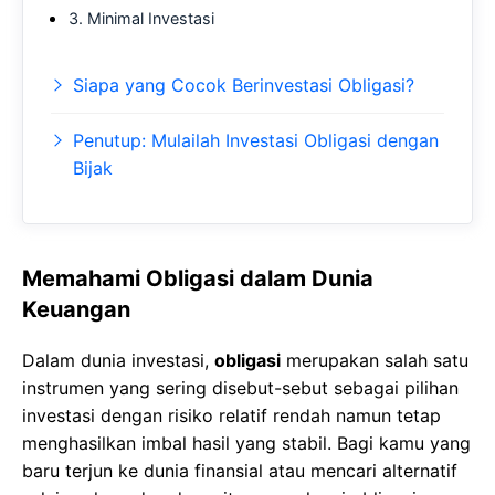
3. Minimal Investasi
Siapa yang Cocok Berinvestasi Obligasi?
Penutup: Mulailah Investasi Obligasi dengan
Bijak
Memahami Obligasi dalam Dunia
Keuangan
Dalam dunia investasi,
obligasi
merupakan salah satu
instrumen yang sering disebut-sebut sebagai pilihan
investasi dengan risiko relatif rendah namun tetap
menghasilkan imbal hasil yang stabil. Bagi kamu yang
baru terjun ke dunia finansial atau mencari alternatif