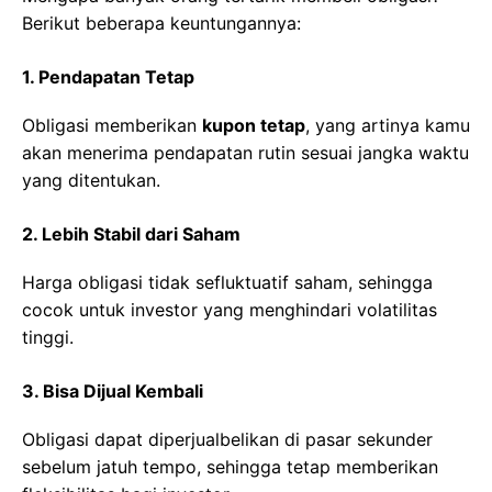
Berikut beberapa keuntungannya:
1. Pendapatan Tetap
Obligasi memberikan
kupon tetap
, yang artinya kamu
akan menerima pendapatan rutin sesuai jangka waktu
yang ditentukan.
2. Lebih Stabil dari Saham
Harga obligasi tidak sefluktuatif saham, sehingga
cocok untuk investor yang menghindari volatilitas
tinggi.
3. Bisa Dijual Kembali
Obligasi dapat diperjualbelikan di pasar sekunder
sebelum jatuh tempo, sehingga tetap memberikan