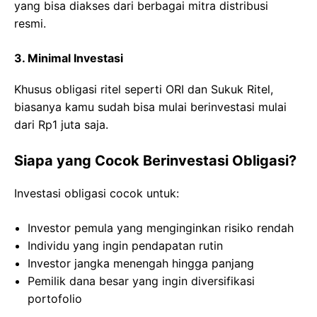
yang bisa diakses dari berbagai mitra distribusi
resmi.
3. Minimal Investasi
Khusus obligasi ritel seperti ORI dan Sukuk Ritel,
biasanya kamu sudah bisa mulai berinvestasi mulai
dari Rp1 juta saja.
Siapa yang Cocok Berinvestasi Obligasi?
Investasi obligasi cocok untuk:
Investor pemula yang menginginkan risiko rendah
Individu yang ingin pendapatan rutin
Investor jangka menengah hingga panjang
Pemilik dana besar yang ingin diversifikasi
portofolio