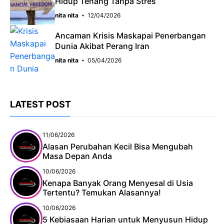
Hidup Tenang Tanpa Stres
nita nita
12/04/2026
Ancaman Krisis Maskapai Penerbangan
Dunia Akibat Perang Iran
nita nita
05/04/2026
LATEST POST
11/06/2026
Alasan Perubahan Kecil Bisa Mengubah
Masa Depan Anda
10/06/2026
Kenapa Banyak Orang Menyesal di Usia
Tertentu? Temukan Alasannya!
10/06/2026
5 Kebiasaan Harian untuk Menyusun Hidup