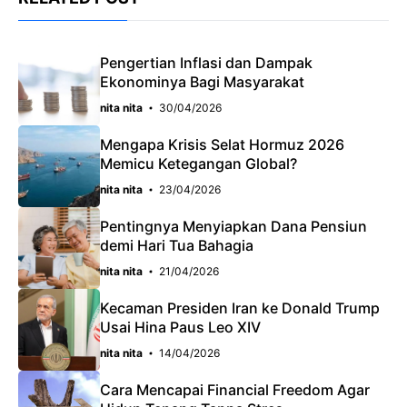
e
t
g
b
s
r
o
A
a
Pengertian Inflasi dan Dampak
Ekonominya Bagi Masyarakat
o
p
m
nita nita
30/04/2026
k
p
Mengapa Krisis Selat Hormuz 2026
Memicu Ketegangan Global?
nita nita
23/04/2026
Pentingnya Menyiapkan Dana Pensiun
demi Hari Tua Bahagia
nita nita
21/04/2026
Kecaman Presiden Iran ke Donald Trump
Usai Hina Paus Leo XIV
nita nita
14/04/2026
Cara Mencapai Financial Freedom Agar