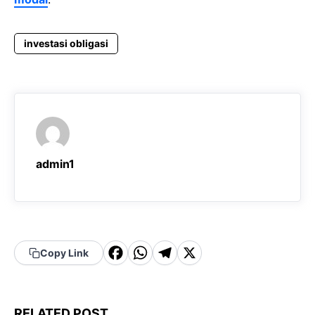
investasi obligasi
admin1
F
W
T
X
Copy Link
a
h
el
c
a
e
RELATED POST