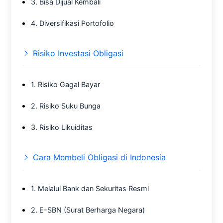
3. Bisa Dijual Kembali
4. Diversifikasi Portofolio
Risiko Investasi Obligasi
1. Risiko Gagal Bayar
2. Risiko Suku Bunga
3. Risiko Likuiditas
Cara Membeli Obligasi di Indonesia
1. Melalui Bank dan Sekuritas Resmi
2. E-SBN (Surat Berharga Negara)