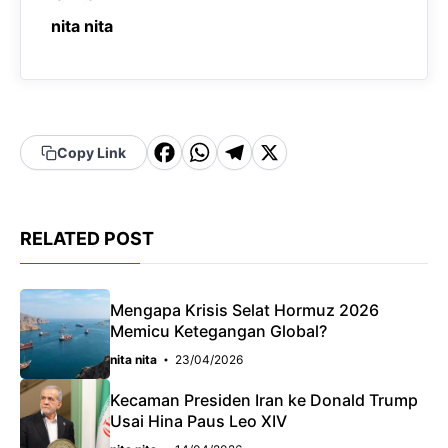
nita nita
F
W
T
X
Copy Link
a
h
el
c
a
e
RELATED POST
e
t
g
b
s
r
o
A
a
Mengapa Krisis Selat Hormuz 2026
Memicu Ketegangan Global?
o
p
m
nita nita
23/04/2026
k
p
Kecaman Presiden Iran ke Donald Trump
Usai Hina Paus Leo XIV