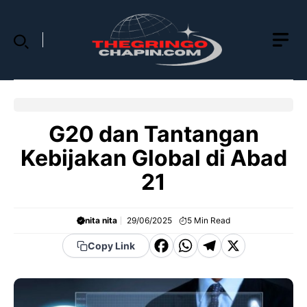
Skip
to
content
G20 dan Tantangan
Kebijakan Global di Abad
21
nita nita
29/06/2025
5
Min Read
F
W
T
X
Copy Link
a
h
el
c
a
e