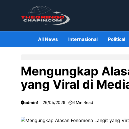
Skip
to
content
All News
Internasional
Political
Mengungkap Alas
yang Viral di Medi
admin1
26/05/2026
6
Min Read