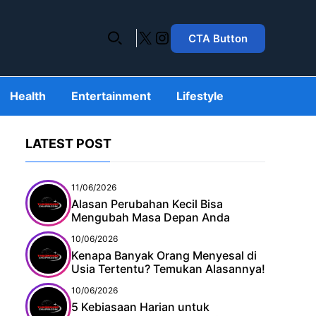
X
Instagram
CTA Button
Health
Entertainment
Lifestyle
LATEST POST
11/06/2026
Alasan Perubahan Kecil Bisa
Mengubah Masa Depan Anda
10/06/2026
Kenapa Banyak Orang Menyesal di
Usia Tertentu? Temukan Alasannya!
10/06/2026
5 Kebiasaan Harian untuk