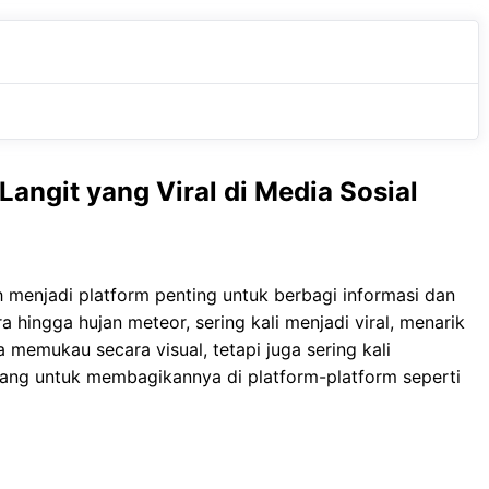
e
t
g
b
s
r
o
A
a
o
p
m
k
p
ngit yang Viral di Media Sosial
h menjadi platform penting untuk berbagi informasi dan
 hingga hujan meteor, sering kali menjadi viral, menarik
 memukau secara visual, tetapi juga sering kali
ang untuk membagikannya di platform-platform seperti