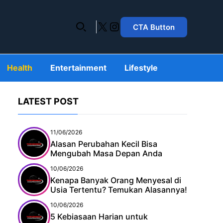
X
Instagram
CTA Button
Health
Entertainment
Lifestyle
LATEST POST
11/06/2026
Alasan Perubahan Kecil Bisa
Mengubah Masa Depan Anda
10/06/2026
Kenapa Banyak Orang Menyesal di
Usia Tertentu? Temukan Alasannya!
10/06/2026
5 Kebiasaan Harian untuk