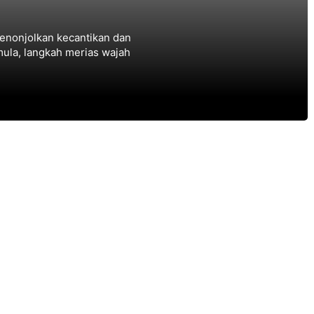
enonjolkan kecantikan dan
mula, langkah merias wajah