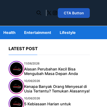
X
Instagram
CTA Button
Health
Entertainment
Lifestyle
LATEST POST
11/06/2026
Alasan Perubahan Kecil Bisa
Mengubah Masa Depan Anda
10/06/2026
Kenapa Banyak Orang Menyesal di
Usia Tertentu? Temukan Alasannya!
10/06/2026
5 Kebiasaan Harian untuk