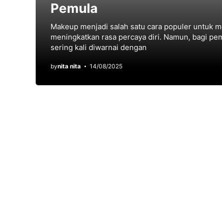
Pemula
Makeup menjadi salah satu cara populer untuk m
meningkatkan rasa percaya diri. Namun, bagi pe
sering kali diwarnai dengan
by
nita nita
14/08/2025