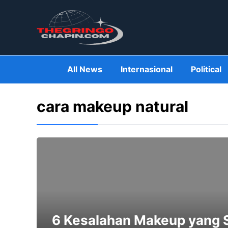
Skip
to
content
All News
Internasional
Political
cara makeup natural
6 Kesalahan Makeup yang S