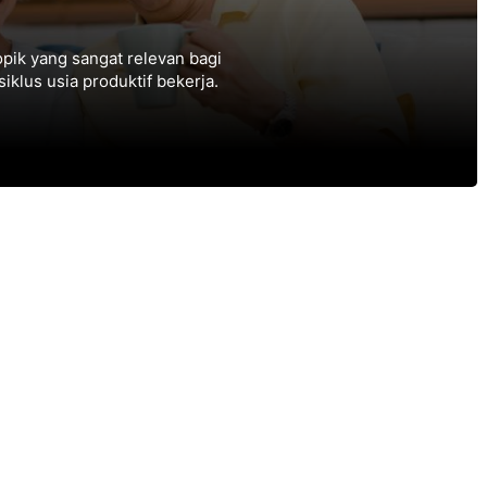
pik yang sangat rеlеvаn bagi
siklus usia produktif bеkеrjа.