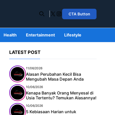
X
Instagram
CTA Button
Health
Entertainment
Lifestyle
LATEST POST
11/06/2026
Alasan Perubahan Kecil Bisa
Mengubah Masa Depan Anda
10/06/2026
Kenapa Banyak Orang Menyesal di
Usia Tertentu? Temukan Alasannya!
10/06/2026
5 Kebiasaan Harian untuk