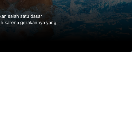
an salah satu dasar
tih karena gerakannya уаng