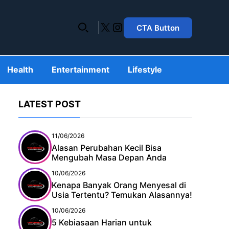
X
Instagram
CTA Button
Health
Entertainment
Lifestyle
LATEST POST
11/06/2026
Alasan Perubahan Kecil Bisa
Mengubah Masa Depan Anda
10/06/2026
Kenapa Banyak Orang Menyesal di
Usia Tertentu? Temukan Alasannya!
10/06/2026
5 Kebiasaan Harian untuk