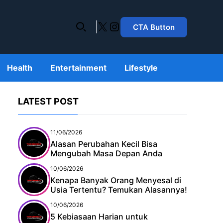
X
Instagram
CTA Button
Health
Entertainment
Lifestyle
LATEST POST
11/06/2026
Alasan Perubahan Kecil Bisa
Mengubah Masa Depan Anda
10/06/2026
Kenapa Banyak Orang Menyesal di
Usia Tertentu? Temukan Alasannya!
10/06/2026
5 Kebiasaan Harian untuk