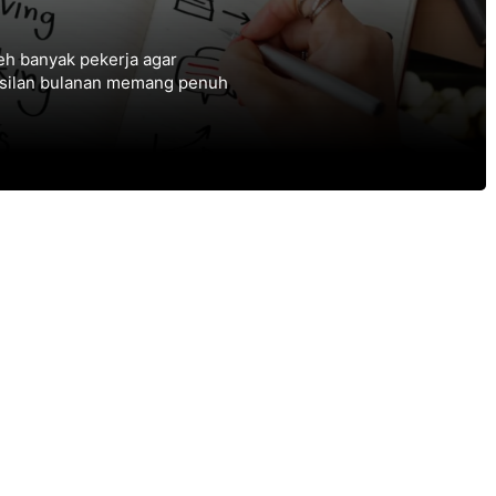
lеh banyak реkеrjа аgаr
hasilan bulаnаn memang реnuh