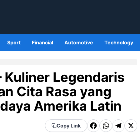
Sport
Financial
Automotive
Technology
– Kuliner Legendaris
dan Cita Rasa yang
daya Amerika Latin
F
W
T
X
Copy Link
a
h
el