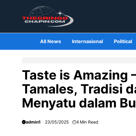
Skip
to
content
All News
Internasional
Political
Taste is Amazing 
Tamales, Tradisi 
Menyatu dalam Bu
admin1
23/05/2025
4
Min Read