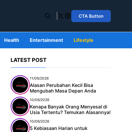
X
Instagram
CTA Button
Health
Entertainment
Lifestyle
LATEST POST
11/06/2026
Alasan Perubahan Kecil Bisa
Mengubah Masa Depan Anda
10/06/2026
Kenapa Banyak Orang Menyesal di
Usia Tertentu? Temukan Alasannya!
10/06/2026
5 Kebiasaan Harian untuk