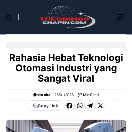
Skip
to
content
Rahasia Hebat Teknologi
Otomasi Industri yang
Sangat Viral
nita nita
26/01/2026
7
Min Read
F
W
T
X
Copy Link
a
h
el
c
a
e