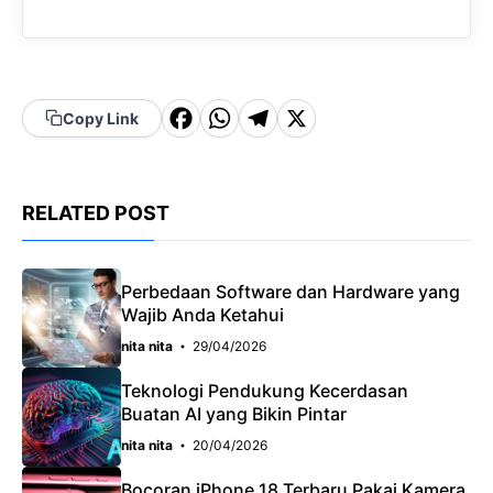
F
W
T
X
Copy Link
a
h
el
c
a
e
RELATED POST
e
t
g
b
s
r
o
A
a
Perbedaan Software dan Hardware yang
Wajib Anda Ketahui
o
p
m
nita nita
29/04/2026
k
p
Teknologi Pendukung Kecerdasan
Buatan AI yang Bikin Pintar
nita nita
20/04/2026
Bocoran iPhone 18 Terbaru Pakai Kamera