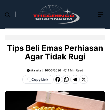
Skip
to
content
Tips Beli Emas Perhiasan
Agar Tidak Rugi
nita nita
16/03/2026
11
Min Read
F
W
T
X
Copy Link
a
h
el
c
a
e
e
t
g