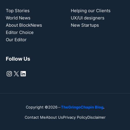
Top Stories
Helping our Clients
World News
UX/UI designers
About BlockNews
New Startups
Editor Choice
Our Editor
Follow Us
Instagram
X
LinkedIn
Copyright ©2026
TheGringoChapin Blog
.
Contact Me
About Us
Privacy Policy
Disclaimer