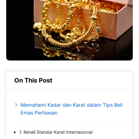
b
s
r
o
A
a
o
p
m
k
p
On This Post
Memahami Kadar dan Karat dalam Tips Beli
Emas Perhiasan
1. Kenali Standar Karat Internasional