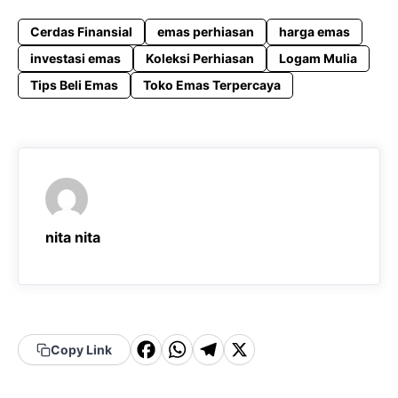
Cerdas Finansial
emas perhiasan
harga emas
investasi emas
Koleksi Perhiasan
Logam Mulia
Tips Beli Emas
Toko Emas Terpercaya
nita nita
F
W
T
X
Copy Link
a
h
el