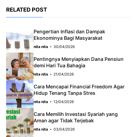
c
a
e
RELATED POST
e
t
g
b
s
r
o
A
a
Pengertian Inflasi dan Dampak
Ekonominya Bagi Masyarakat
o
p
m
nita nita
30/04/2026
k
p
Pentingnya Menyiapkan Dana Pensiun
demi Hari Tua Bahagia
nita nita
21/04/2026
Cara Mencapai Financial Freedom Agar
Hidup Tenang Tanpa Stres
nita nita
12/04/2026
Cara Memilih Investasi Syariah yang
Aman agar Tidak Terjebak
nita nita
03/04/2026