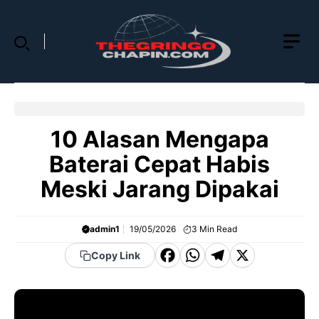
Skip
to
content
10 Alasan Mengapa
Baterai Cepat Habis
Meski Jarang Dipakai
admin1
19/05/2026
3
Min Read
F
W
T
X
Copy Link
a
h
el
c
a
e