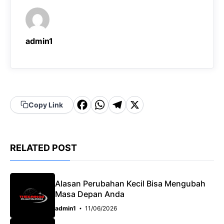
admin1
F
W
T
X
Copy Link
a
h
el
c
a
e
RELATED POST
e
t
g
b
s
r
o
A
a
Alasan Perubahan Kecil Bisa Mengubah
Masa Depan Anda
o
p
m
admin1
11/06/2026
k
p