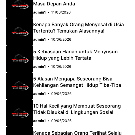
Masa Depan Anda
o
p
m
admin1
11/06/2026
k
p
Kenapa Banyak Orang Menyesal di Usia
Tertentu? Temukan Alasannya!
admin1
10/06/2026
5 Kebiasaan Harian untuk Menyusun
Hidup yang Lebih Tertata
admin1
10/06/2026
5 Alasan Mengapa Seseorang Bisa
Kehilangan Semangat Hidup Tiba-Tiba
admin1
09/06/2026
10 Hal Kecil yang Membuat Seseorang
Tidak Disukai di Lingkungan Sosial
admin1
09/06/2026
Kenapa Sebagian Orang Terlihat Selalu