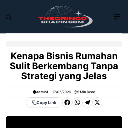
Skip
to
content
Kenapa Bisnis Rumahan
Sulit Berkembang Tanpa
Strategi yang Jelas
admin1
17/05/2026
5
Min Read
F
W
T
X
Copy Link
a
h
el
c
a
e