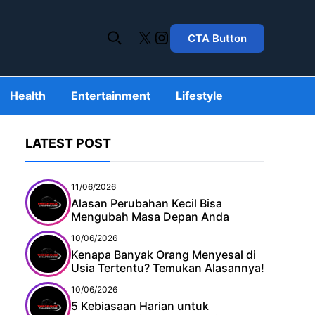
X
Instagram
CTA Button
Health
Entertainment
Lifestyle
LATEST POST
11/06/2026
Alasan Perubahan Kecil Bisa
Mengubah Masa Depan Anda
10/06/2026
Kenapa Banyak Orang Menyesal di
Usia Tertentu? Temukan Alasannya!
10/06/2026
5 Kebiasaan Harian untuk