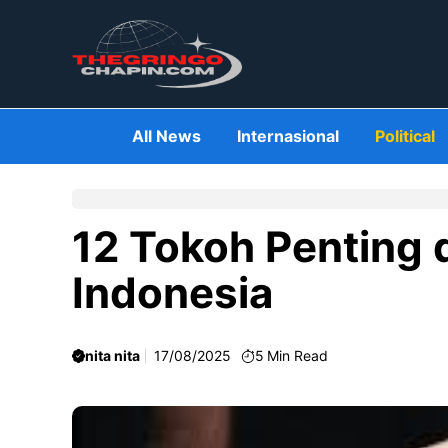
Skip
to
content
All News
Internasional
Political
12 Tokoh Penting 
Indonesia
nita nita
17/08/2025
5
Min Read