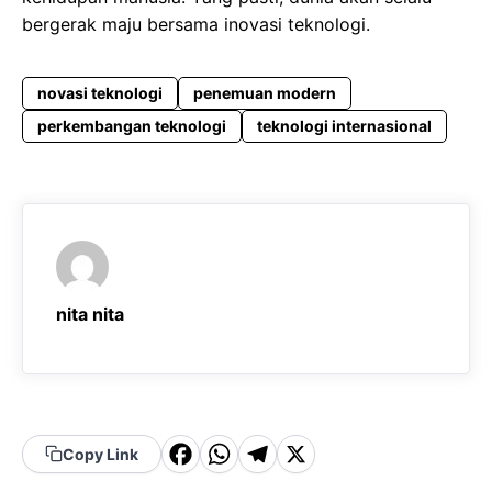
bergerak maju bersama inovasi teknologi.
novasi teknologi
penemuan modern
perkembangan teknologi
teknologi internasional
nita nita
F
W
T
X
Copy Link
a
h
el