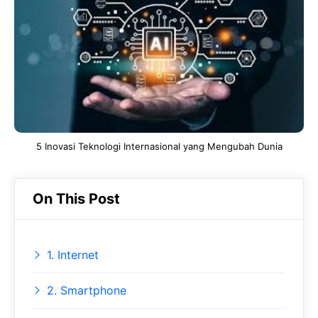
e
t
g
b
s
r
o
A
a
o
p
m
k
p
5 Inovasi Teknologi Internasional yang Mengubah Dunia
On This Post
1. Internet
2. Smartphone