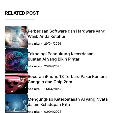
c
a
e
RELATED POST
e
t
g
b
s
r
o
A
a
Perbedaan Software dan Hardware yang
Wajib Anda Ketahui
o
p
m
nita nita
29/04/2026
k
p
Teknologi Pendukung Kecerdasan
Buatan AI yang Bikin Pintar
nita nita
20/04/2026
Bocoran iPhone 18 Terbaru Pakai Kamera
Canggih dan Chip 2nm
nita nita
11/04/2026
Mengungkap Keterbatasan AI yang Nyata
dalam Kehidupan Kita
nita nita
02/04/2026