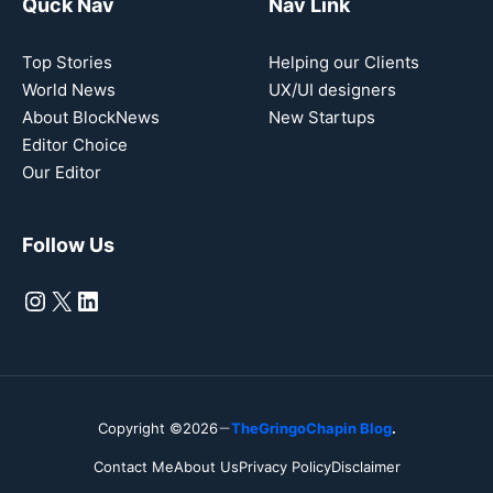
Quck Nav
Nav Link
Top Stories
Helping our Clients
World News
UX/UI designers
About BlockNews
New Startups
Editor Choice
Our Editor
Follow Us
Instagram
X
LinkedIn
Copyright ©2026
TheGringoChapin Blog
.
Contact Me
About Us
Privacy Policy
Disclaimer