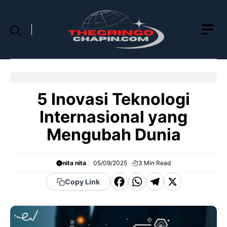
Skip
to
content
5 Inovasi Teknologi
Internasional yang
Mengubah Dunia
nita nita
05/09/2025
3
Min Read
F
W
T
X
Copy Link
a
h
el
c
a
e