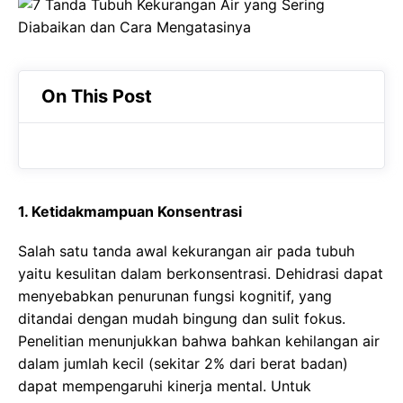
c
a
e
e
t
g
b
s
r
o
A
a
On This Post
o
p
m
k
p
1. Ketidakmampuan Konsentrasi
Salah satu tanda awal kekurangan air pada tubuh
yaitu kesulitan dalam berkonsentrasi. Dehidrasi dapat
menyebabkan penurunan fungsi kognitif, yang
ditandai dengan mudah bingung dan sulit fokus.
Penelitian menunjukkan bahwa bahkan kehilangan air
dalam jumlah kecil (sekitar 2% dari berat badan)
dapat mempengaruhi kinerja mental. Untuk