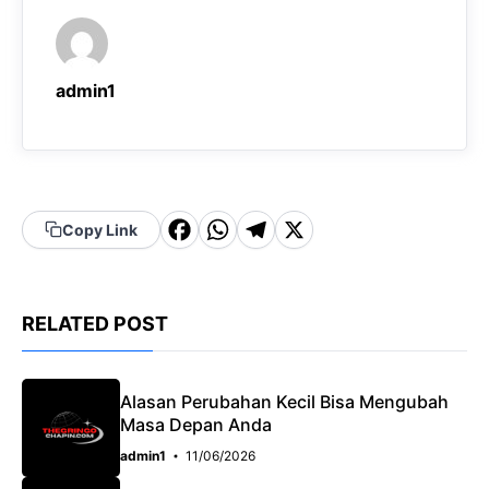
admin1
F
W
T
X
Copy Link
a
h
el
c
a
e
RELATED POST
e
t
g
b
s
r
o
A
a
Alasan Perubahan Kecil Bisa Mengubah
Masa Depan Anda
o
p
m
admin1
11/06/2026
k
p