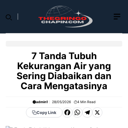
Skip
to
content
7 Tanda Tubuh
Kekurangan Air yang
Sering Diabaikan dan
Cara Mengatasinya
admin1
28/05/2026
4
Min Read
F
W
T
X
Copy Link
a
h
el