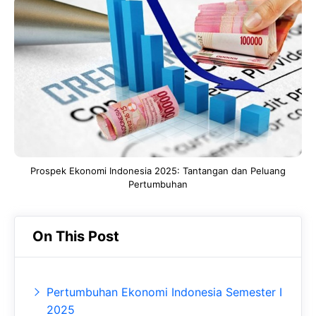
c
a
e
e
t
g
b
s
r
o
A
a
o
p
m
k
p
Prospek Ekonomi Indonesia 2025: Tantangan dan Peluang
Pertumbuhan
On This Post
Pertumbuhan Ekonomi Indonesia Semester I
2025