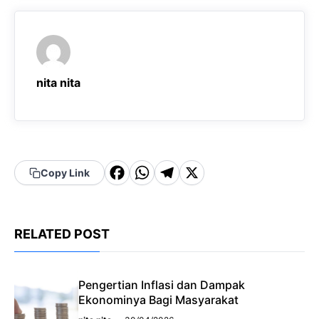
nita nita
F
W
T
X
Copy Link
a
h
el
c
a
e
RELATED POST
e
t
g
b
s
r
o
A
a
Pengertian Inflasi dan Dampak
Ekonominya Bagi Masyarakat
o
p
m