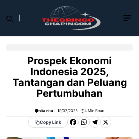
Skip
to
content
Prospek Ekonomi
Indonesia 2025,
Tantangan dan Peluang
Pertumbuhan
nita nita
19/07/2025
4
Min Read
F
W
T
X
Copy Link
a
h
el