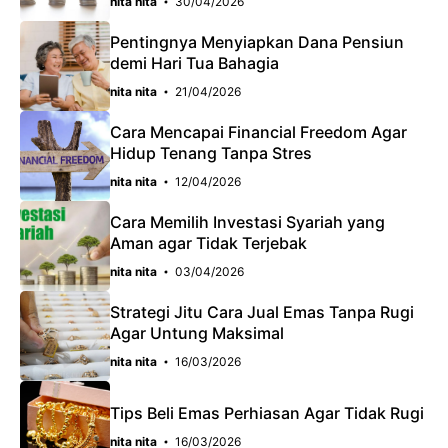
nita nita
30/04/2026
k
p
Pentingnya Menyiapkan Dana Pensiun
demi Hari Tua Bahagia
nita nita
21/04/2026
Cara Mencapai Financial Freedom Agar
Hidup Tenang Tanpa Stres
nita nita
12/04/2026
Cara Memilih Investasi Syariah yang
Aman agar Tidak Terjebak
nita nita
03/04/2026
Strategi Jitu Cara Jual Emas Tanpa Rugi
Agar Untung Maksimal
nita nita
16/03/2026
Tips Beli Emas Perhiasan Agar Tidak Rugi
nita nita
16/03/2026