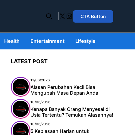
X
Instagram
CTA Button
Health
Entertainment
Lifestyle
LATEST POST
11/06/2026
Alasan Perubahan Kecil Bisa
Mengubah Masa Depan Anda
10/06/2026
Kenapa Banyak Orang Menyesal di
Usia Tertentu? Temukan Alasannya!
10/06/2026
5 Kebiasaan Harian untuk