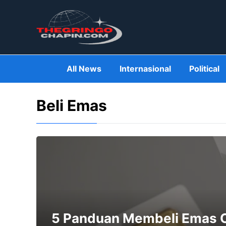
Skip
to
content
All News
Internasional
Political
Beli Emas
5 Panduan Membeli Emas O