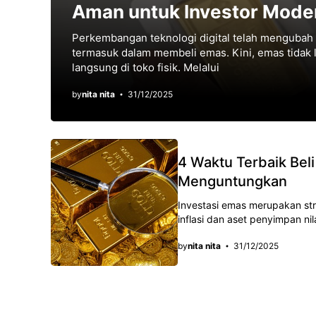
Aman untuk Investor Mode
Perkembangan teknologi digital telah mengubah 
termasuk dalam membeli emas. Kini, emas tidak l
langsung di toko fisik. Melalui
by
nita nita
31/12/2025
4 Waktu Terbaik Bel
Menguntungkan
Investasi emas merupakan stra
inflasi dan aset penyimpan ni
by
nita nita
31/12/2025