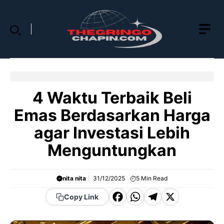
Skip
to
content
4 Waktu Terbaik Beli
Emas Berdasarkan Harga
agar Investasi Lebih
Menguntungkan
nita nita
31/12/2025
5
Min Read
F
W
T
X
Copy Link
a
h
el