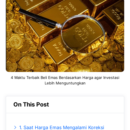
c
a
e
e
t
g
b
s
r
o
A
a
o
p
m
k
p
4 Waktu Terbaik Beli Emas Berdasarkan Harga agar Investasi
Lebih Menguntungkan
On This Post
1. Saat Harga Emas Mengalami Koreksi