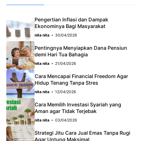
e
t
g
b
s
r
o
A
a
Pengertian Inflasi dan Dampak
Ekonominya Bagi Masyarakat
o
p
m
nita nita
30/04/2026
k
p
Pentingnya Menyiapkan Dana Pensiun
demi Hari Tua Bahagia
nita nita
21/04/2026
Cara Mencapai Financial Freedom Agar
Hidup Tenang Tanpa Stres
nita nita
12/04/2026
Cara Memilih Investasi Syariah yang
Aman agar Tidak Terjebak
nita nita
03/04/2026
Strategi Jitu Cara Jual Emas Tanpa Rugi
Agar Untung Maksimal