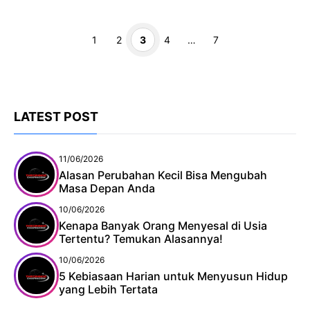
Page
Page
Page
Page
Page
1
2
3
4
…
7
LATEST POST
11/06/2026
Alasan Perubahan Kecil Bisa Mengubah
Masa Depan Anda
10/06/2026
Kenapa Banyak Orang Menyesal di Usia
Tertentu? Temukan Alasannya!
10/06/2026
5 Kebiasaan Harian untuk Menyusun Hidup
yang Lebih Tertata